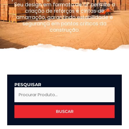
Seu design em formato de “J” permite a
criação de reforços e cintas de
amarração, garantindo estabilidade e
segurança em pontos críticos da
construção.
PESQUISAR
BUSCAR