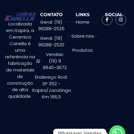
CONTATO
LINKS
SOCIAL
Geral: (19)
Home
Localizada
99288-2525
em Itapira, a
Sobre nós
Ceramica
Geral: (19)
Canella é
99288-2520
Produtos
uma
Vendas:
referência na
(19) 9
fabricação
8940-3672
de materiais
de
Endereço: Rod.
construção
SP 352 -
de alta
Itapira/Jacutinga
qualidade.
Km 166,5
Whatsapp Vendas