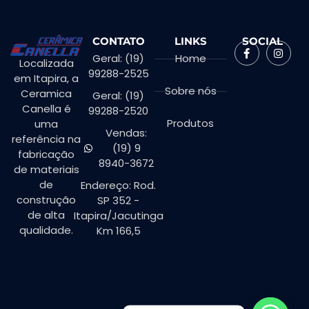
CONTATO
LINKS
SOCIAL
Geral: (19)
Home
Localizada
99288-2525
em Itapira, a
Sobre nós
Ceramica
Geral: (19)
Canella é
99288-2520
Produtos
uma
Vendas:
referência na
(19) 9
fabricação
8940-3672
de materiais
de
Endereço: Rod.
construção
SP 352 -
de alta
Itapira/Jacutinga
qualidade.
Km 166,5