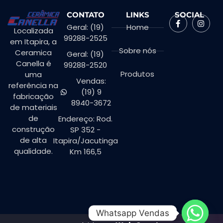
CONTATO
LINKS
SOCIAL
Geral: (19)
Home
Localizada
99288-2525
em Itapira, a
Sobre nós
Ceramica
Geral: (19)
Canella é
99288-2520
Produtos
uma
Vendas:
referência na
(19) 9
fabricação
8940-3672
de materiais
de
Endereço: Rod.
construção
SP 352 -
de alta
Itapira/Jacutinga
qualidade.
Km 166,5
Whatsapp Vendas