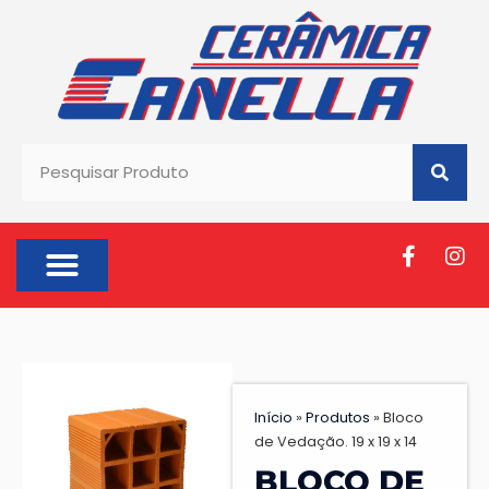
SOBRE NÓS
Início
»
Produtos
»
Bloco
de Vedação. 19 x 19 x 14
BLOCO DE