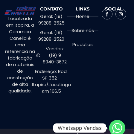
CONTATO
LINKS
SOCIAL
Geral: (19)
Home
Localizada
99288-2525
em Itapira, a
Sobre nós
Ceramica
Geral: (19)
Canella é
99288-2520
Produtos
uma
Vendas:
referência na
(19) 9
fabricação
8940-3672
de materiais
de
Endereço: Rod.
construção
SP 352 -
de alta
Itapira/Jacutinga
qualidade.
Km 166,5
Whatsapp Vendas