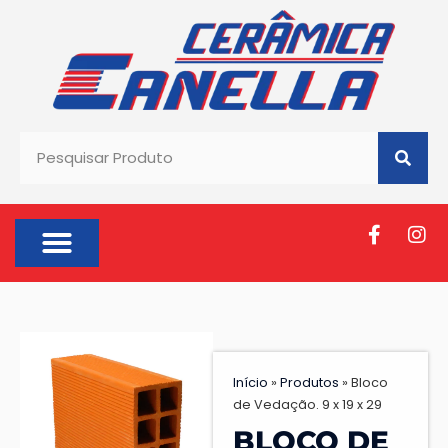
SOBRE NÓS
Início
»
Produtos
»
Bloco
de Vedação. 9 x 19 x 29
BLOCO DE