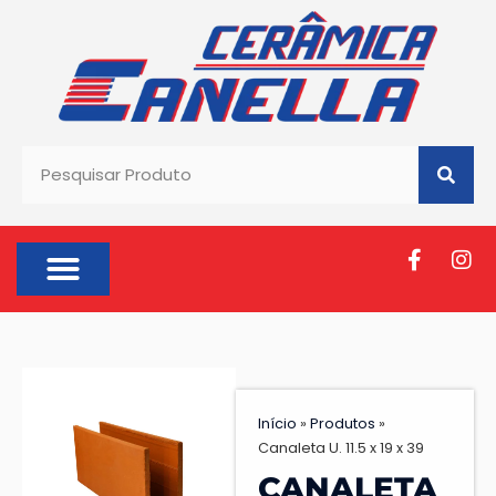
SOBRE NÓS
Início
»
Produtos
»
Canaleta U. 11.5 x 19 x 39
CANALETA