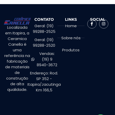
CONTATO
LINKS
SOCIAL
Geral: (19)
Home
Localizada
99288-2525
em Itapira, a
Sobre nós
Ceramica
Geral: (19)
Canella é
99288-2520
Produtos
uma
Vendas:
referência na
(19) 9
fabricação
8940-3672
de materiais
de
Endereço: Rod.
construção
SP 352 -
de alta
Itapira/Jacutinga
qualidade.
Km 166,5