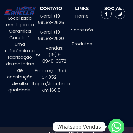
CONTATO
LINKS
SOCIAL
Geral: (19)
Home
Localizada
99288-2525
em Itapira, a
Sobre nós
Ceramica
Geral: (19)
Canella é
99288-2520
Produtos
uma
Vendas:
referência na
(19) 9
fabricação
8940-3672
de materiais
de
Endereço: Rod.
construção
SP 352 -
de alta
Itapira/Jacutinga
qualidade.
Km 166,5
Whatsapp Vendas